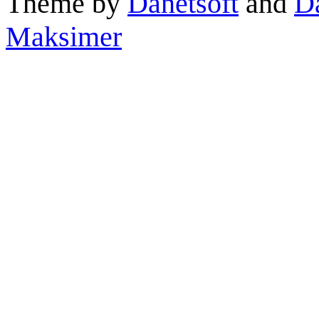
Theme by
Danetsoft
and
D
Maksimer