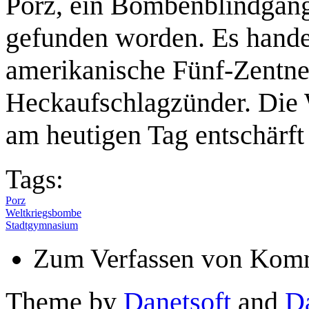
Porz, ein Bombenblindgäng
gefunden worden. Es handel
amerikanische Fünf-Zentn
Heckaufschlagzünder. Die
am heutigen Tag entschärft
Tags:
Porz
Weltkriegsbombe
Stadtgymnasium
Zum Verfassen von Komm
Theme by
Danetsoft
and
D