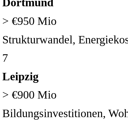
Dortmund
> €950 Mio
Strukturwandel, Energiekos
7
Leipzig
> €900 Mio
Bildungsinvestitionen, W