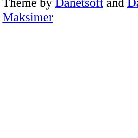
Theme by
Danetsoft
and
D
Maksimer