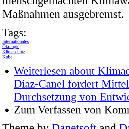
menschgemachten Klimawan
Maßnahmen ausgebremst.
Tags:
Internationales
Ökologie
Klimaschutz
Kuba
Weiterlesen
about Klimae
Diaz-Canel fordert Mitte
Durchsetzung von Entwi
Zum Verfassen von Komm
Theme by
Danetsoft
and
D