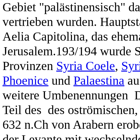
Gebiet "palästinensisch" 
vertrieben wurden. Hauptst
Aelia Capitolina, das ehem
Jerusalem.193/194 wurde Sy
Provinzen
Syria Coele
,
Syr
Phoenice
und
Palaestina
auf
weitere Umbenennungen Die
Teil des des oströmischen,
632 n.Ch von Arabern erobe
der Levante mit wechselnd