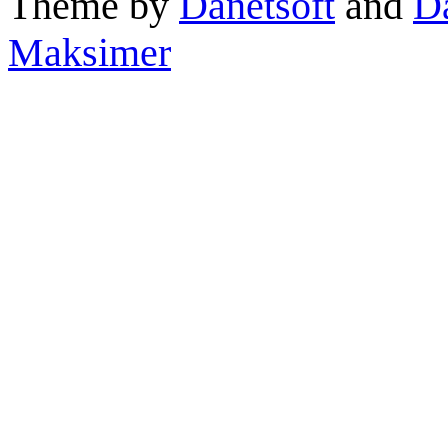
Theme by
Danetsoft
and
D
Maksimer