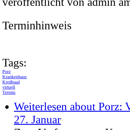
veröffentlicht von
admin
a
Terminhinweis
Tags:
Porz
Krankenhaus
Kreißsaal
virtuell
Termin
Weiterlesen
about Porz: V
27. Januar