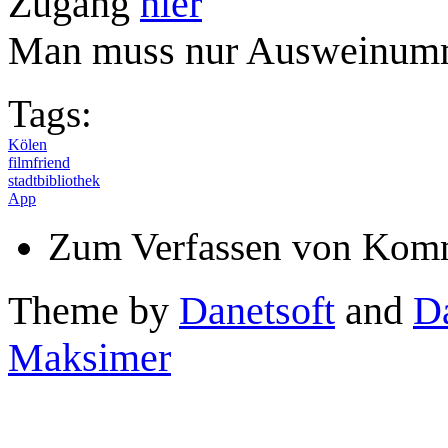
Zugang
hier
Man muss nur Ausweinumme
Tags:
Kölen
filmfriend
stadtbibliothek
App
Zum Verfassen von Komm
Theme by
Danetsoft
and
D
Maksimer