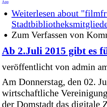
App
Weiterlesen
about "filmfr
Stadtbibliotheksmitglied
Zum Verfassen von Komm
Ab 2.Juli 2015 gibt es 
veröffentlicht von
admin
a
Am Donnerstag, den 02. Jul
wirtschaftliche Vereinigun
der Domstadt das digitale Z