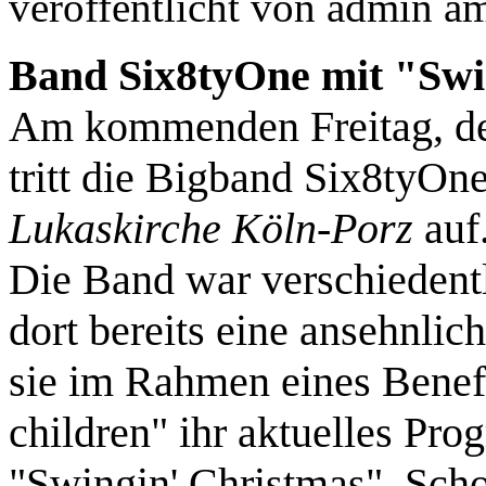
veröffentlicht von
admin
a
Band Six8tyOne mit "Swi
Am kommenden Freitag, de
tritt die Bigband Six8tyOn
Lukaskirche Köln-Porz
auf
Die Band war verschiedentl
dort bereits eine ansehnlic
sie im Rahmen eines Benefi
children" ihr aktuelles Pr
"Swingin' Christmas". Scho