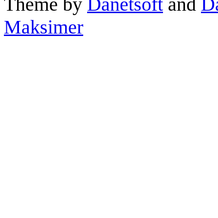
Theme by
Danetsoft
and
D
Maksimer