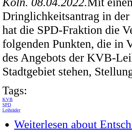
Köln. 08.04.2022.
Mit eine
Dringlichkeitsantrag in der
hat die SPD-Fraktion die V
folgenden Punkten, die in 
des Angebots der KVB-Leih
Stadtgebiet stehen, Stellu
Tags:
KVB
SPD
Leihräder
Weiterlesen
about Entsch