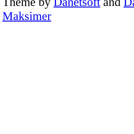
Theme by
Danetsoft
and
D
Maksimer