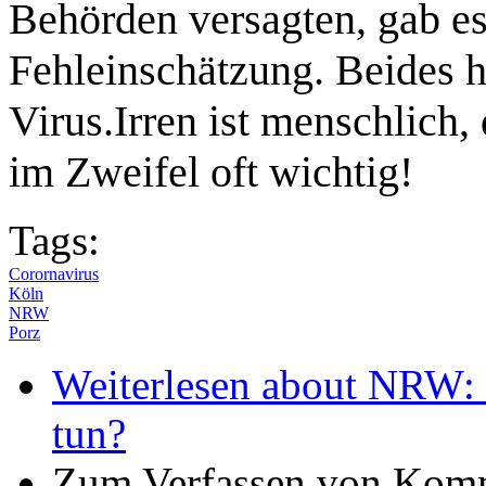
Behörden versagten, gab es 
Fehleinschätzung. Beides hi
Virus.Irren ist menschlich,
im Zweifel oft wichtig!
Tags:
Corornavirus
Köln
NRW
Porz
Weiterlesen
about NRW: 
tun?
Zum Verfassen von Komm