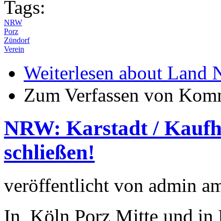
Tags:
NRW
Porz
Zündorf
Verein
Weiterlesen
about Land N
Zum Verfassen von Komm
NRW: Karstadt / Kaufh
schließen!
veröffentlicht von
admin
a
In Köln Porz Mitte und in 